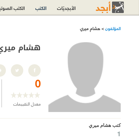
الأبجديّات
الكتب
الكتب الصوت
المؤلفون
> هشام ميري
هشام ميري
0
معدل التقييمات
كتب هشام ميري
1