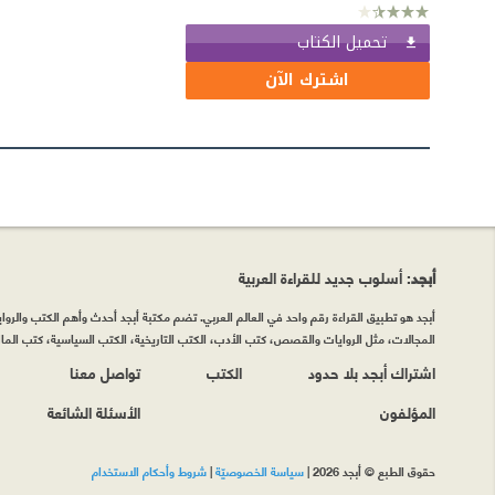
تحميل الكتاب
اشترك الآن
أبجد
: أسلوب جديد للقراءة العربية
أبجد هو تطبيق القراءة رقم واحد في العالم العربي. تضم مكتبة أبجد أحدث وأهم الكتب والروايات
المجالات، مثل الروايات والقصص، كتب الأدب، الكتب التاريخية، الكتب السياسية، كتب المال 
اشتراك أبجد بلا حدود
الكتب
تواصل معنا
المؤلفون
الأسئلة الشائعة
حقوق الطبع © أبجد 2026
|
سياسة الخصوصيّة
|
شروط وأحكام الاستخدام