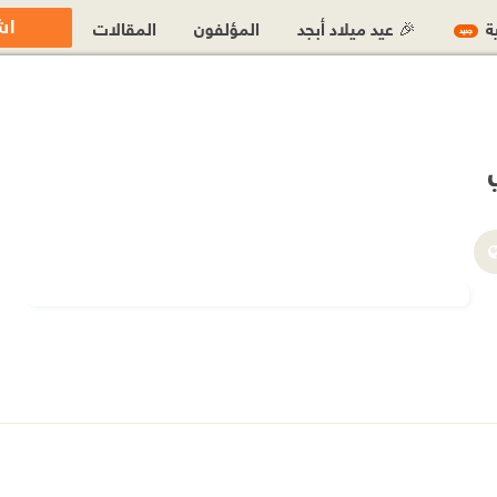
اش
ية
🎉 عيد ميلاد أبجد
المؤلفون
المقالات
جديد