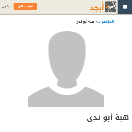
اشترك الآن
دخول
المؤلفون
> هبة أبو ندى
هبة أبو ندى