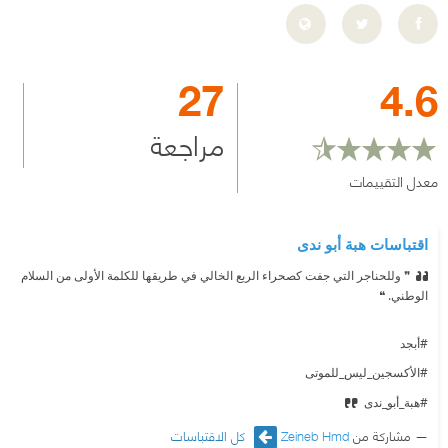
27
4.6
مراجعة
معدل التقييمات
اقتباسات هبة أبو ندى
❞ وللحناجر التي جفت كصحراء الربع الخالي في طريقها للكلمة الأولى من السلام
الوطني. ❝
#أبجد
#الأكسجين_ليس_للموتى
#هبة_أبو_ندى
مشاركة من
Zeineb Hmd
كل الاقتباسات