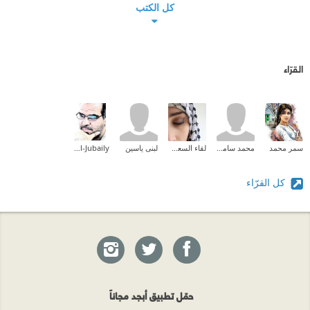
كل الكتب
القرّاء
سمر محمد
محمد سامح محمد
لقاء السعدي
لبنى ياسين
Najah Al-Jubaily
كل القرّاء
حمّل تطبيق أبجد مجاناً