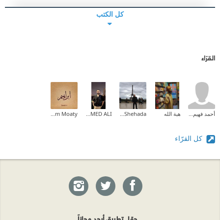
كل الكتب
القرّاء
أحمد فهيم القاضى
هبة الله
Ashraf Shehada
MOHAMED ALI
Ibrahim Moaty
كل القرّاء
حمّل تطبيق أبجد مجاناً