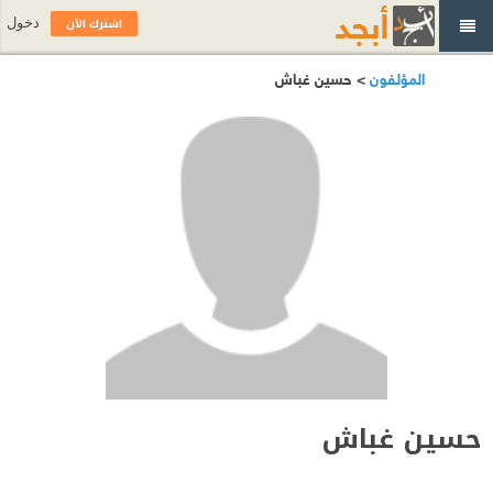
اشترك الآن
دخول
المؤلفون
> حسين غباش
حسين غباش