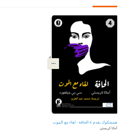
هيتشكوك يقدم ٤-الحافة - لقاء مع الموت
أجاثا كريستي