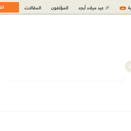
اش
ية
🎉 عيد ميلاد أبجد
المؤلفون
المقالات
جديد