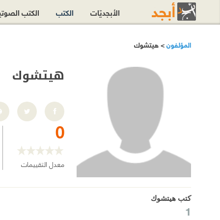
الأبجديّات
الكتب
الكتب الصوت
المؤلفون
> هيتشوك
هيتشوك
0
معدل التقييمات
كتب هيتشوك
1