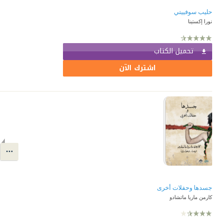
حليب سوفييتي
نورا إكستينا
تحميل الكتاب
اشترك الآن
جسدها وحفلات أخرى
كارمن ماريا ماتشادو