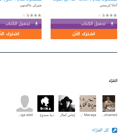
أجاثا كريستي
شيرلي جاكسون
تحميل الكتاب
تحميل الكتاب
اشترك الآن
اشترك الآ
القرّاء
Aliaa Mohamed
Zeina M.I Maraqa
إيناس كمال
دينا ممدوح
khadiga adel
كل القرّاء