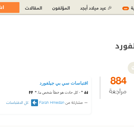
اش
ية
🎉 عيد ميلاد أبجد
المؤلفون
المقالات
جديد
فورد
884
اقتباسات سي بي جيلفورد
مراجعة
❞ - كل حادث هو خطأ شخص ما. ❝
مشاركة من
Farah Hmedan
كل الاقتباسات