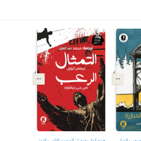
هيتشكوك يقدم ١-الكوخ الصيفي - المبارزة
هيتشكوك يقدم 1 : الموسم الثاني - التمثال - الرعب