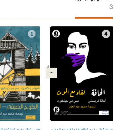
3
هيتشكوك يقدم ٤-الحافة - لقاء مع الموت