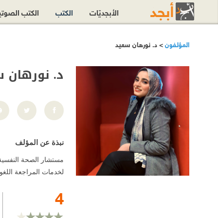
الأبجديّات
الكتب
الكتب الصوت
المؤلفون
> د. نورهان سعيد
د. نورهان 
نبذة عن المؤلف
لخدمات المراجعة اللغوية والت
4