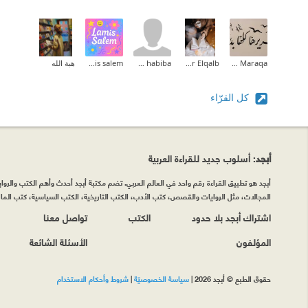
Zeina M.I Maraqa
Noor Elqalb
om habiba
lamis salem
هبة الله
كل القرّاء
أبجد
: أسلوب جديد للقراءة العربية
أبجد هو تطبيق القراءة رقم واحد في العالم العربي. تضم مكتبة أبجد أحدث وأهم الكتب والروايات
المجالات، مثل الروايات والقصص، كتب الأدب، الكتب التاريخية، الكتب السياسية، كتب المال 
اشتراك أبجد بلا حدود
الكتب
تواصل معنا
المؤلفون
الأسئلة الشائعة
حقوق الطبع © أبجد 2026
|
سياسة الخصوصيّة
|
شروط وأحكام الاستخدام