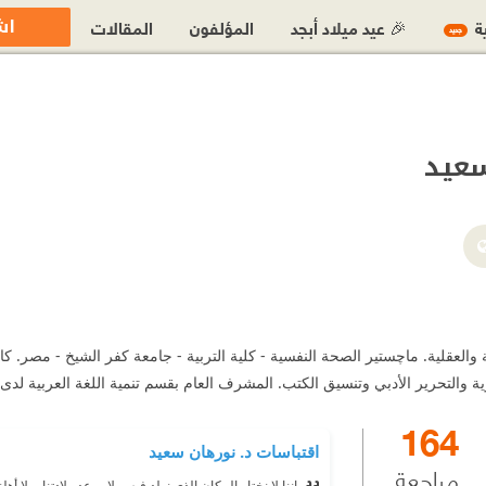
اش
ية
🎉 عيد ميلاد أبجد
المؤلفون
المقالات
جديد
سعيد
حرير الأدبي وتنسيق الكتب. المشرف العام بقسم تنمية اللغة العربية لدى Kiddie College Academy بمصر.
164
اقتباسات د. نورهان سعيد
مراجعة
‫ ‏إننا لا نختار المكان الذي نولد فيه، ولا موعد ولادتنا، ولا أ