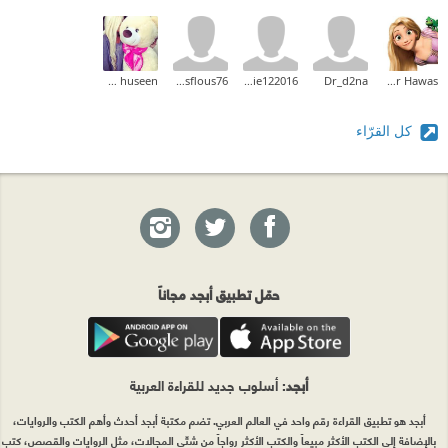
zahraa huseen
hussflous76
sociologie122016
Dr_d2na
Hadeer Hawas
كل القرّاء
حمّل تطبيق أبجد مجاناً
أبجد
: أسلوب جديد للقراءة العربية
أبجد هو تطبيق القراءة رقم واحد في العالم العربي. تضم مكتبة أبجد أحدث وأهم الكتب والروايات،
بالإضافة إلى الكتب الأكثر مبيعاً والكتب الأكثر رواجاً من شتّى المجالات، مثل الروايات والقصص، كتب