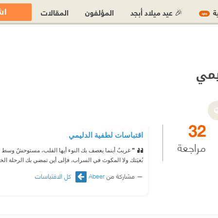
اش
ية
🎉 عيد ميلاد أبجد
المؤلفون
المقالات
جديد
يمي
32
اقتباسات لطفية الدليمي
مراجعة
❞ غريبٌ أينما يعصف بك النوء أيها القلب، مستوحشٌ وسط ال
بُغيَتك ولا المكوث في السراب. فإلى أين تمضي بك الرحلة الخ
مشاركة من
Abeer
كل الاقتباسات