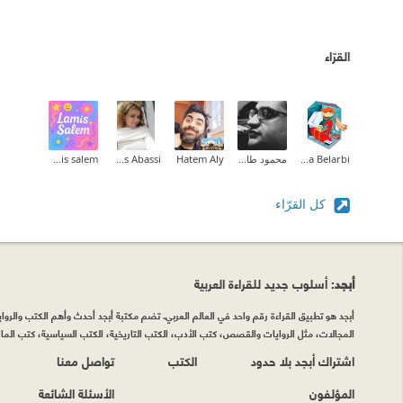
القرّاء
Halima Belarbi
محمود طارق إبراهيم
Hatem Aly
Inas Abassi
lamis salem
كل القرّاء
أبجد
: أسلوب جديد للقراءة العربية
أبجد هو تطبيق القراءة رقم واحد في العالم العربي. تضم مكتبة أبجد أحدث وأهم الكتب والروايات
المجالات، مثل الروايات والقصص، كتب الأدب، الكتب التاريخية، الكتب السياسية، كتب المال 
اشتراك أبجد بلا حدود
الكتب
تواصل معنا
المؤلفون
الأسئلة الشائعة