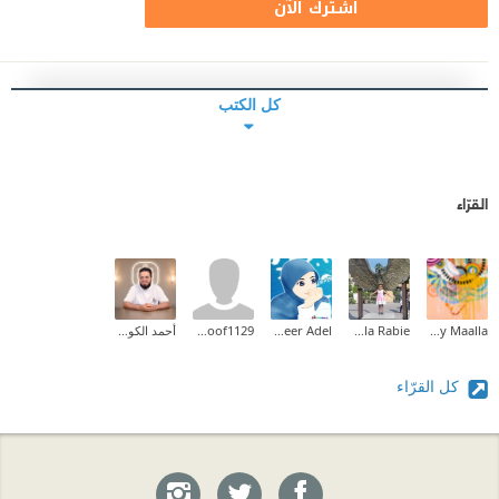
اشترك الآن
كل الكتب
القرّاء
Tahany Maalla
Nahla Rabie
Abeer Adel
hanoof1129
أحمد الكودي
كل القرّاء