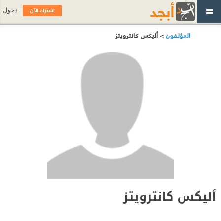
اشترك الآن
دخول
المؤلفون
> أليكس كانترويتز
أليكس كانترويتز