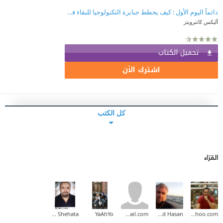
دائماً اليوم الأول : كيف يخطط جبابرة التكنولوجيا للبقاء في القمة إلى الأبد
أليكس كانترويتز
تحميل الكتاب
اشترك الآن
كل الكتب
القرّاء
Ahmed Mahmoud Ahmed Shehata
YaAhYo
achouaib.2013@gmail.com
Ahmad Hasan
mohamedabdallah83@yahoo.com