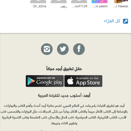
Hadeer Hawas
lamis salem
hanoof1129
رهف
Dr_d2na
كل القرّاء
حمّل تطبيق أبجد مجاناً
أبجد
: أسلوب جديد للقراءة العربية
أبجد هو تطبيق القراءة رقم واحد في العالم العربي. تضم مكتبة أبجد أحدث وأهم الكتب والروايات،
بالإضافة إلى الكتب الأكثر مبيعاً والكتب الأكثر رواجاً من شتّى المجالات، مثل الروايات والقصص، كتب
الأدب، الكتب التاريخية، الكتب السياسية، كتب المال والأعمال، كتب الفلسفة وكتب التنمية البشرية
وتطوير الذات وغيرها.