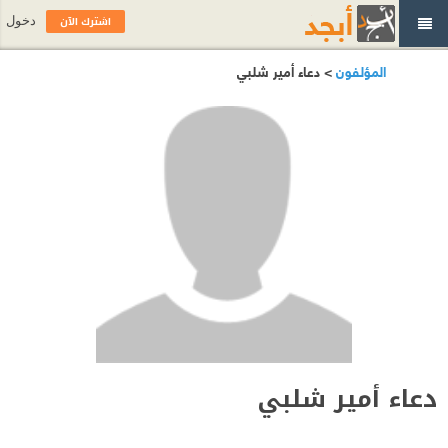
اشترك الآن
دخول
المؤلفون
> دعاء أمير شلبي
دعاء أمير شلبي