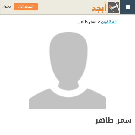
اشترك الآن
دخول
المؤلفون
> سمر طاهر
سمر طاهر