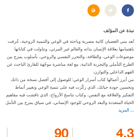
https://www.mona-elghadban.com/
https://www.facebook.com/Mona.elghdban/
نبذة عن المؤلف
تُعد منى الغضبان كاتبة مصرية وباحثة في الوعي والتنمية الروحية، عُرفت
باهتمامها بعلاقة الإنسان بذاته والعالم غير المرئي، وتناولت في كتاباتها
موضوعات الوعي، والطاقة، والتحرر النفسي والروحي، بأسلوب يمزج بين
الطرح التأملي والتجربة الذاتية، مع لغة مباشرة موجّهة للقارئ الباحث عن
الفهم الداخلي والتوازن.
من أبرز أعمالها كتاب أسرار الوعي: للوصول إلى أفضل نسخة من ذاتك
وتحسين جودة حياتك، الذي ركّزت فيه على تنمية الوعي وتغيير أنماط
التفكير والعلاقة مع النفس، وكتاب تناسخ الأرواح، الذي ناقشت فيه مفاهيم
الحياة المتعددة والبعد الروحي للوجود الإنساني، في سياق يمزج بين التأمل
... المزيد
90
4.3