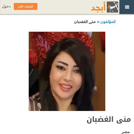
اشترك الآن
دخول
المؤلفون
> منى الغضبان
منى الغضبان
مصر