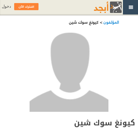
اشترك الآن
دخول
المؤلفون
> كيونغ سوك شين
كيونغ سوك شين