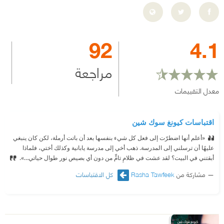
92
4.1
مراجعة
معدل التقييمات
اقتباسات كيونغ سوك شين
«أعلم أنها اضطرّت إلى فعل كل شيء بنفسها بعد أن باتت أرملة، لكن كان ينبغي
عليهًا أن ترسلني إلى المدرسة. ذهب أخي إلى مدرسة يابانية وكذلك أختي، فلماذا
أبقتني في البيت؟ لقد عشت في ظلامٍ تامٍّ من دون أي بصيص نور طوال حياتي…».
مشاركة من
Rasha Tawfeek
كل الاقتباسات