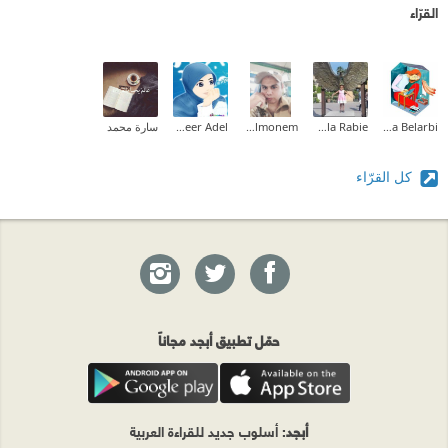
القرّاء
Halima Belarbi
Nahla Rabie
Waled Abd Elmonem
Abeer Adel
سارة محمد
كل القرّاء
حمّل تطبيق أبجد مجاناً
أبجد
: أسلوب جديد للقراءة العربية