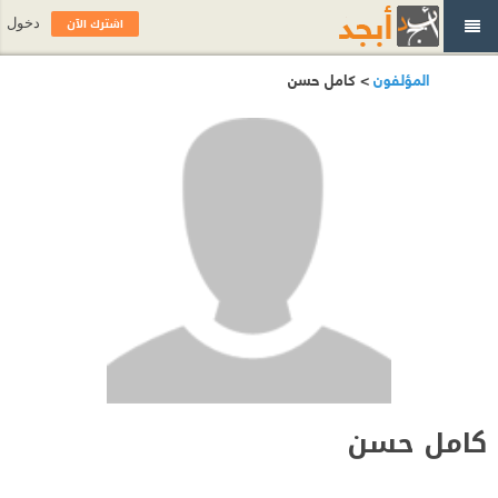
اشترك الآن
دخول
المؤلفون
> كامل حسن
كامل حسن