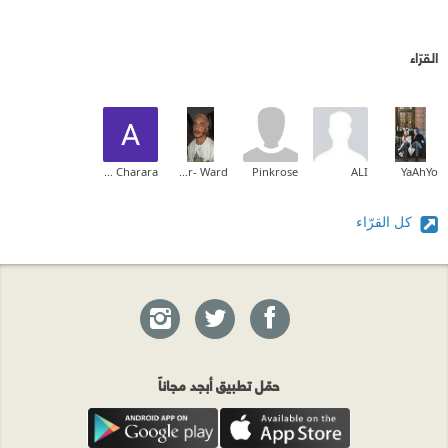
القرّاء
Alaa Charara
Mohammed Ben Mansur- Ward
Pinkrose
ALI
YaAhYo
كل القرّاء
حمّل تطبيق أبجد مجاناً