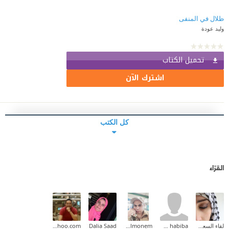
ظلال في المنفى
وليد عودة
تحميل الكتاب
اشترك الآن
كل الكتب
القرّاء
لقاء السعدي
om habiba
Waled Abd Elmonem
Dalia Saad
mohamedabdallah83@yahoo.com