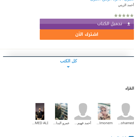
أحمد الزيني
تحميل الكتاب
اشترك الآن
كل الكتب
القرّاء
amr mohamed
Waled Abd Elmonem
أحمد فهيم القاضى
عمرو البدالي
MOHAMED ALI