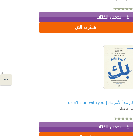
تحميل الكتاب
اشترك الآن
لم يبدأ الأمر بك | It didn't start with you
مارك وولين
تحميل الكتاب