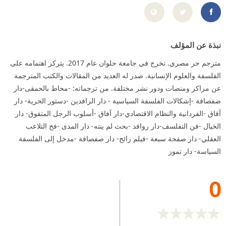
https://www.facebook.com/omarfat7y7
نبذة عن المؤلف
مترجم حر مصري. تخرج في جامعة حلوان عام 2017. يتركز اهتمامه على
الفلسفة والعلوم الإنسانية. صدر له العديد من المقالات والكتب المترجمة
عن مراكز ومنصات ودور نشر مختلفة. من ترجماته: -محاط بالحمقى-دار
صفصافة -إشكالات الفلسفة السياسية - دار الرافدين -دستور الحرية- دار
آفاق -الفردانية والنظام الاقتصادي-دار آفاق -أسلوب الرجل المتفوق- دار
الخيال -فن التفلسف-دار روافد -بحث لم ينته- دار المدى -فخ التلاعب
العقلي- دار صفحة سبعة -فيلم رائج- دار صفصافة -مدخل إلى الفلسفة
السياسة- دار تموز
0