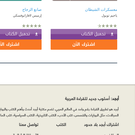
معسكرات الشيطان
صانع الزجاج
ياخيم توبول
إرميس لافازانوفسكي
تحميل الكتاب
تحميل الكتاب
اشترك الآن
اشترك الآ
أبجد
: أسلوب جديد للقراءة العربية
أبجد هو تطبيق القراءة رقم واحد في العالم العربي. تضم مكتبة أبجد أحدث وأهم الكتب والروايات
المجالات، مثل الروايات والقصص، كتب الأدب، الكتب التاريخية، الكتب السياسية، كتب المال 
اشتراك أبجد بلا حدود
الكتب
تواصل معنا
المؤلفون
الأسئلة الشائعة