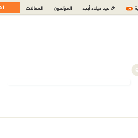
اش
ية
🎉 عيد ميلاد أبجد
المؤلفون
المقالات
جديد