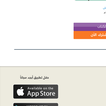
يش
و
لكتاب
ترك الآن
حمّل تطبيق أبجد مجاناً