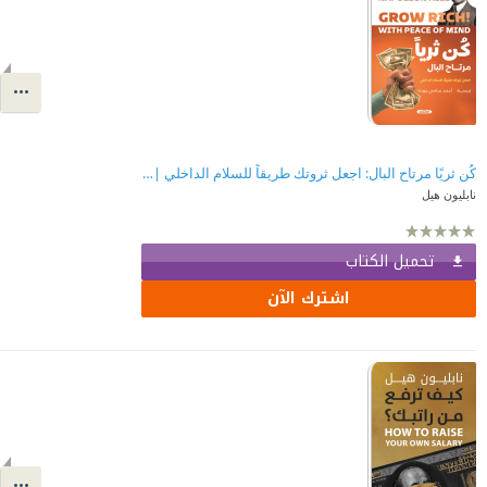
كُن ثريًا مرتاح البال: اجعل ثروتك طريقاً للسلام الداخلي | Grow Rich With Peace Of Mind
نابليون هيل
تحميل الكتاب
اشترك الآن