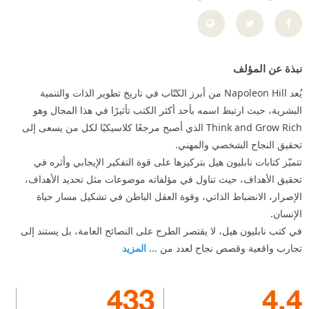
نبذة عن المؤلف
يُعد Napoleon Hill من أبرز الكتّاب في تاريخ تطوير الذات والتنمية
البشرية، حيث ارتبط اسمه بأحد أكثر الكتب تأثيرًا في هذا المجال وهو
Think and Grow Rich الذي أصبح مرجعًا كلاسيكيًا لكل من يسعى إلى
تحقيق النجاح الشخصي والمهني.
تتميّز كتابات نابليون هيل بتركيزها على قوة التفكير الإيجابي وأثره في
تحقيق الأهداف، حيث تناول في مؤلفاته موضوعات مثل تحديد الأهداف،
الإصرار، الانضباط الذاتي، وقوة العقل الباطن في تشكيل مسار حياة
الإنسان.
في كتب نابليون هيل، لا يقتصر الطرح على النصائح العامة، بل يستند إلى
تجارب واقعية وقصص نجاح لعدد من
... المزيد
433
4.4