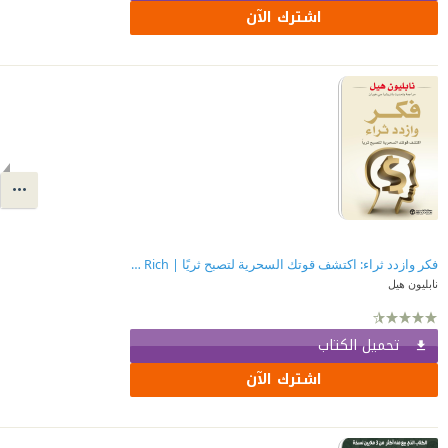
اشترك الآن
فكر وازدد ثراء: اكتشف قوتك السحرية لتصبح ثريًا | ‎Think And Grow Rich‎
نابليون هيل
تحميل الكتاب
اشترك الآن