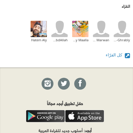
القرّاء
Hatem Aly
Ahmed AbdAllah
Tahany Maalla
Bahaa Marwan
Sami Ali El-Ghrably
كل القرّاء
حمّل تطبيق أبجد مجاناً
أبجد
: أسلوب جديد للقراءة العربية