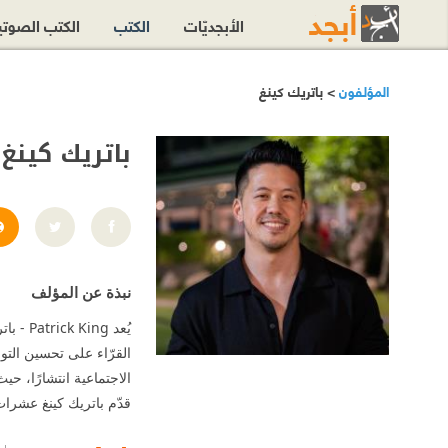
الأبجديّات
الكتب
الكتب الصوت
المؤلفون
> باتريك كينغ
باتريك كينغ
نبذة عن المؤلف
يُعد g
القرّاء على تحسين التو
الاجتماعية انتشارًا، حي
قدّم باتريك كينغ عشرا