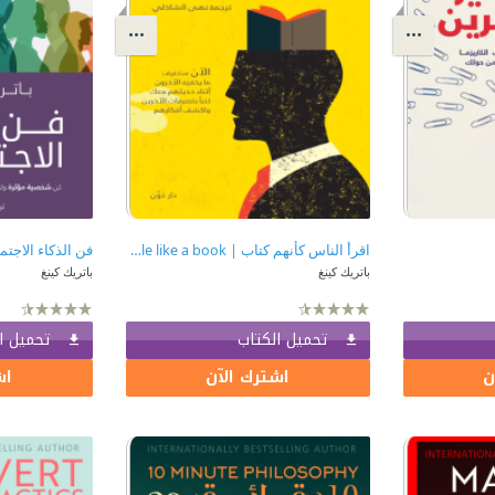
اقرأ الناس كأنهم كتاب | Read people like a book
فن الذكاء الاجت
باتريك كينغ
باتريك كينغ
تحميل الكتاب
تحميل ا
ن
اشترك الآن
اش