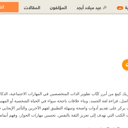
اش
ية
🎉 عيد ميلاد أبجد
المؤلفون
المقالات
جديد
https://patrickkingconsulting.com/
Patrick Kin - باتريك كينغ من أبرز كتّاب تطوير الذات المتخصصين في المهارات الاجتماعي
اصل، قراءة لغة الجسد، وبناء علاقات ناجحة سواء في الحياة الشخصية أو المهني
ث يركز على تقديم أدوات واضحة وسهلة التطبيق لفهم الآخرين والتأثير الإيجابي ف
ت الكتب التي تهدف إلى تعزيز الثقة بالنفس، تحسين مهارات الحوار، وفهم أنما