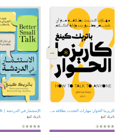
كاريزما الحوار: مهارات التحدث بطلاقة مع أي شخص وطرق بدء وإدارة الكلام | How to talk to anyone
باتريك كينغ
باتريك كينغ