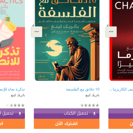
الكاريزما الأكثر تأثيراً : اكتشف الكاريزما التي تناسب شخصيتك الإعجاب والقبول والنجاح والحضور المُلهم في علاقتك مع الآخرين | Massive Charisma
10 دقائق مع الفلسفة
باتريك كينغ
باتريك كينغ
تحميل الكتاب
تحميل ا
ن
اشترك الآن
اش