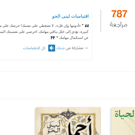
787
اقتباسات لبنى الحو
مراجعة
❞ «أدومها وإن قل».. لا تضغطي على نفسك! حرصك على مهام
كبيرة، تؤدي إلى خلل بباقي مهامك. احرصي على نفسيتك السليم
عن استكمال مهامك ❝
مشاركة من
شِـفَاء
كل الاقتباسات