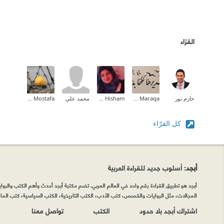
القرّاء
حازم نور
Zeina M.I Maraqa
Randa Hisham
محمد علي
Reem Mostafa
كل القرّاء
أبجد
: أسلوب جديد للقراءة العربية
أبجد هو تطبيق القراءة رقم واحد في العالم العربي. تضم مكتبة أبجد أحدث وأهم الكتب والروايات
المجالات، مثل الروايات والقصص، كتب الأدب، الكتب التاريخية، الكتب السياسية، كتب المال 
اشتراك أبجد بلا حدود
الكتب
تواصل معنا