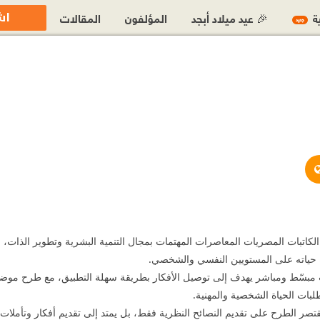
اش
ية
🎉 عيد ميلاد أبجد
المؤلفون
المقالات
جديد
https://www.facebook.com/profile.php?id=6
https://lobnaelhaw.com/
ن الكاتبات المصريات المعاصرات المهتمات بمجال التنمية البشرية وتطوير الذا
 حياته على المستويين النفسي والشخصي.
ب مبسّط ومباشر يهدف إلى توصيل الأفكار بطريقة سهلة التطبيق، مع طرح موضوعا
لبات الحياة الشخصية والمهنية.
يقتصر الطرح على تقديم النصائح النظرية فقط، بل يمتد إلى تقديم أفكار وتأم