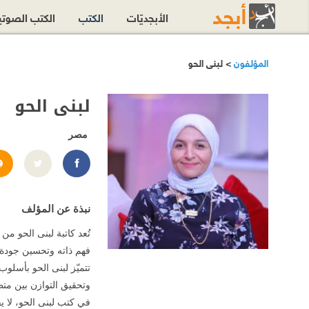
الأبجديّات
الكتب
الكتب الصوت
المؤلفون
> لبنى الحو
لبنى الحو
مصر
1574969680190
نبذة عن المؤلف
تُعد كاتبة لبنى الحو م
فهم ذاته وتحسين جودة
تتميّز لبنى الحو بأسلو
وتحقيق التوازن بين متط
في كتب لبنى الحو، لا 