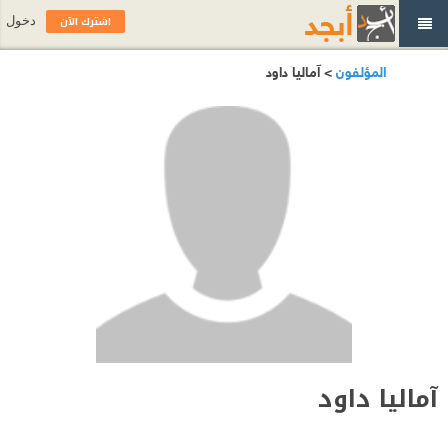
اشترك الآن
دخول
المؤلفون
> آماليا داود
آماليا داود