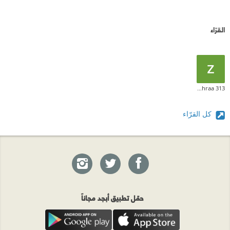
القرّاء
zahraa 313
كل القرّاء
حمّل تطبيق أبجد مجاناً