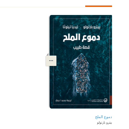
دموع الملح
بيترو بارتولو