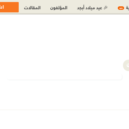
اش
ية
🎉 عيد ميلاد أبجد
المؤلفون
المقالات
جديد