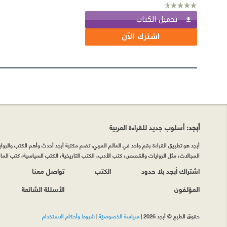
تحميل الكتاب
اشترك الآن
أبجد
: أسلوب جديد للقراءة العربية
أبجد هو تطبيق القراءة رقم واحد في العالم العربي. تضم مكتبة أبجد أحدث وأهم الكتب والروايات
المجالات، مثل الروايات والقصص، كتب الأدب، الكتب التاريخية، الكتب السياسية، كتب المال 
اشتراك أبجد بلا حدود
الكتب
تواصل معنا
المؤلفون
الأسئلة الشائعة
حقوق الطبع © أبجد 2026
|
سياسة الخصوصيّة
|
شروط وأحكام الاستخدام