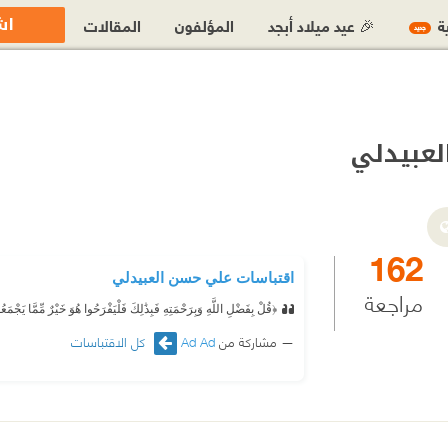
اش
ية
🎉 عيد ميلاد أبجد
المؤلفون
المقالات
جديد
عبيدلي
162
اقتباسات علي حسن العبيدلي
مراجعة
﴿قُلْ بِفَضْلِ اللَّهِ وَبِرَحْمَتِهِ فَبِذَٰلِكَ فَلْيَفْرَحُوا هُوَ خَيْرٌ مِّمَّا يَجْمَ
مشاركة من
Ad Ad
كل الاقتباسات