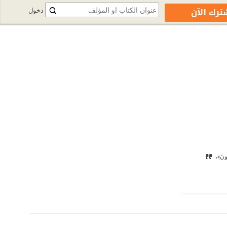
ترك الآن
دخول
عُونَ﴾،