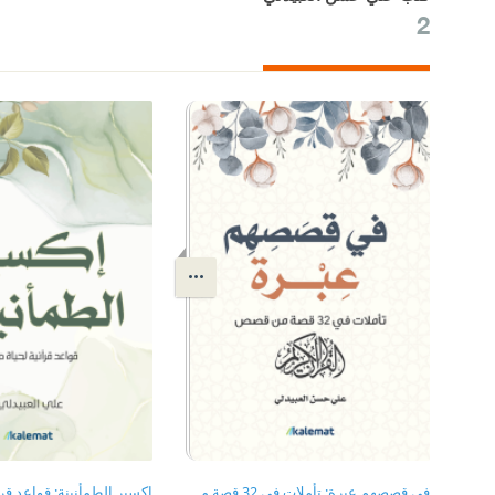
2
في قصصهم عبرة: تأملات في 32 قصة من قصص القرآن الكريم
إكسير الطمأنينة: قواعد قرآ