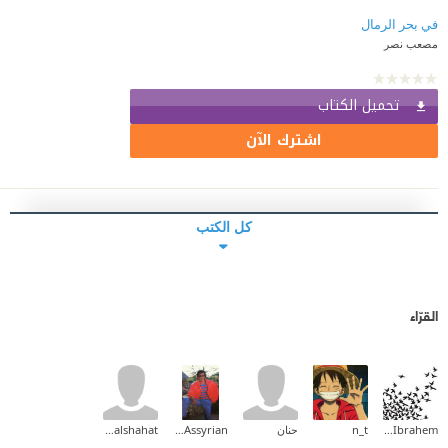
في بحر الرمال
مصعب نصر
تحميل الكتاب
اشترك الآن
كل الكتب
القرّاء
Mohamed Ibrahem
n_t
حنان
Ashoraya Assyrian
hussin alshahat