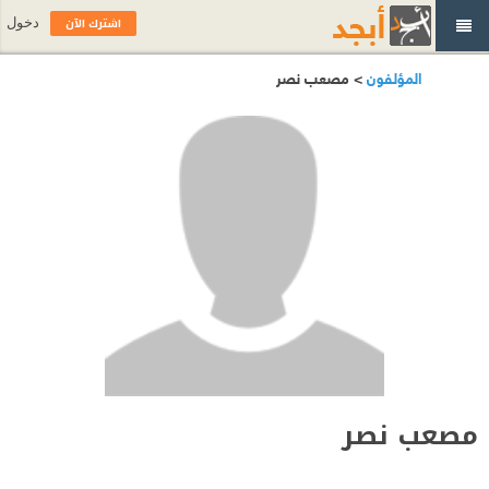
اشترك الآن
دخول
المؤلفون
> مصعب نصر
مصعب نصر