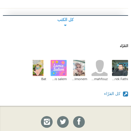
كل الكتب
القرّاء
Bat
lamis salem
Waled Abd Elmonem
rowis.mahfouz
Tarek Fathi
كل القرّاء