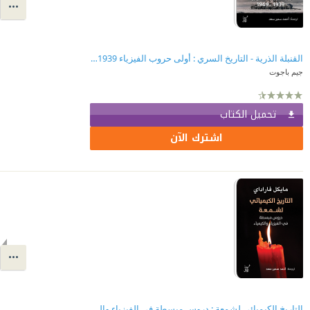
القنبلة الذرية - التاريخ السري : أولى حروب الفيزياء 1939-1949
جيم باجوت
تحميل الكتاب
اشترك الآن
التاريخ الكيميائي لشمعة : دروس مبسطة في الفيزياء والكيمياء