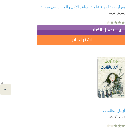
مع أو ضد : أجوبة علمية تساعد الأهل والمربين في مرحلة الطفولة المبكرة
إيلوييز جونييه
تحميل الكتاب
اشترك الآن
أزهار الظلمات
ماريز كوندي