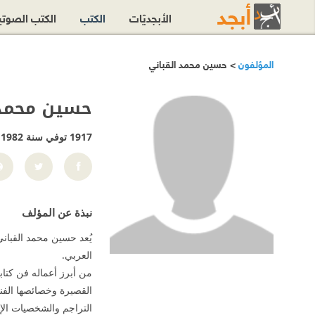
الأبجديّات
الكتب
الكتب الصوت
المؤلفون
> حسين محمد القباني
حسين محمد 
1917 توفي سنة 1982
نبذة عن المؤلف
يُعد حسين محمد القباني
العربي.
من أبرز أعماله فن كتا
القصيرة وخصائصها الفن
التراجم والشخصيات الإ