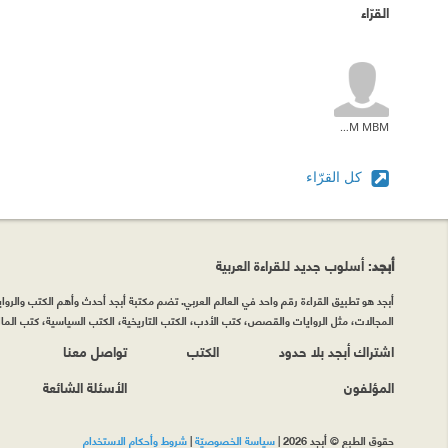
القرّاء
MBM MBM
كل القرّاء
أبجد
: أسلوب جديد للقراءة العربية
أبجد هو تطبيق القراءة رقم واحد في العالم العربي. تضم مكتبة أبجد أحدث وأهم الكتب والروايات
المجالات، مثل الروايات والقصص، كتب الأدب، الكتب التاريخية، الكتب السياسية، كتب المال 
اشتراك أبجد بلا حدود
الكتب
تواصل معنا
المؤلفون
الأسئلة الشائعة
حقوق الطبع © أبجد 2026
|
سياسة الخصوصيّة
|
شروط وأحكام الاستخدام