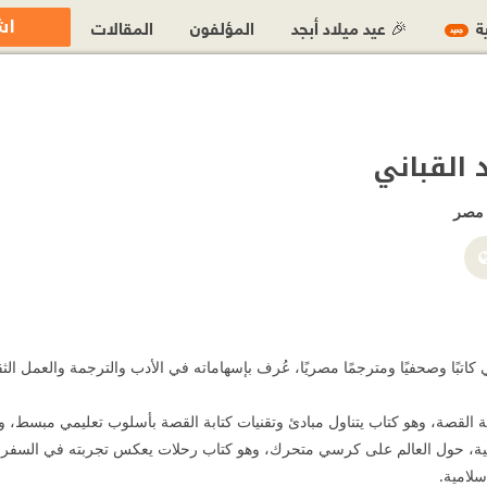
اش
ية
🎉 عيد ميلاد أبجد
المؤلفون
المقالات
جديد
القباني
مصر
 كاتبًا وصحفيًا ومترجمًا مصريًا، عُرف بإسهاماته في الأدب والترجمة والعمل ال
بة القصة، وهو كتاب يتناول مبادئ وتقنيات كتابة القصة بأسلوب تعليمي مبسط،
ية، حول العالم على كرسي متحرك، وهو كتاب رحلات يعكس تجربته في السفر و
سلامية.