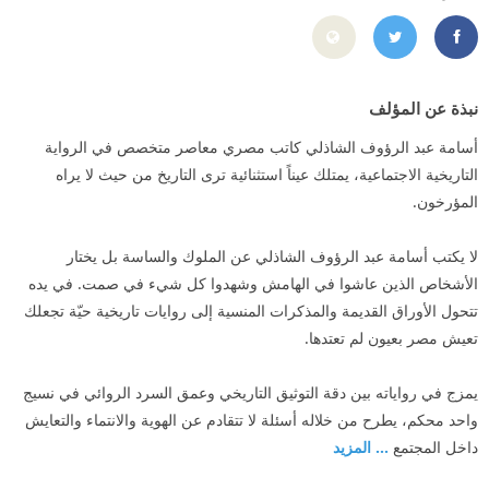
https://www.instagram.com/ossama.elshazly/
https://www.facebook.com/ossama.elshazly.7/
نبذة عن المؤلف
أسامة عبد الرؤوف الشاذلي كاتب مصري معاصر متخصص في الرواية
التاريخية الاجتماعية، يمتلك عيناً استثنائية ترى التاريخ من حيث لا يراه
المؤرخون.
لا يكتب أسامة عبد الرؤوف الشاذلي عن الملوك والساسة بل يختار
الأشخاص الذين عاشوا في الهامش وشهدوا كل شيء في صمت. في يده
تتحول الأوراق القديمة والمذكرات المنسية إلى روايات تاريخية حيّة تجعلك
تعيش مصر بعيون لم تعتدها.
يمزج في رواياته بين دقة التوثيق التاريخي وعمق السرد الروائي في نسيج
واحد محكم، يطرح من خلاله أسئلة لا تتقادم عن الهوية والانتماء والتعايش
داخل المجتمع
... المزيد