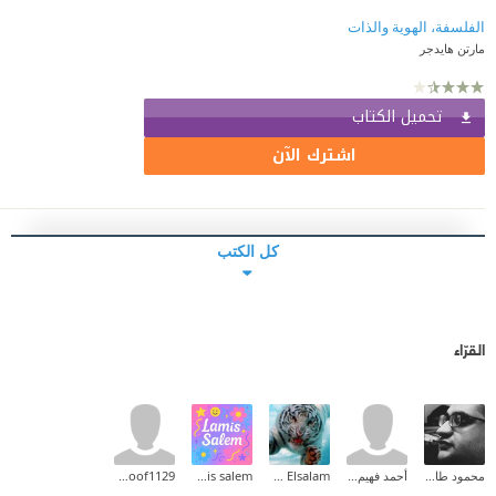
الفلسفة، الهوية والذات
مارتن هايدجر
تحميل الكتاب
اشترك الآن
كل الكتب
القرّاء
محمود طارق إبراهيم
أحمد فهيم القاضى
Ehab Mohammed Abd Elsalam
lamis salem
hanoof1129