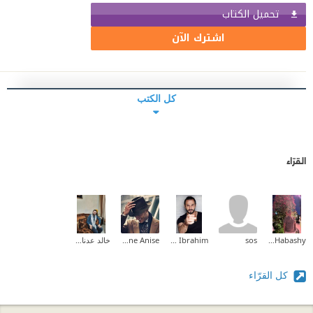
تحميل الكتاب
اشترك الآن
كل الكتب
القرّاء
Mohamed Habashy
sos
Mostafa Ibrahim
Youne Anise
خالد عدنان البستنجي
كل القرّاء