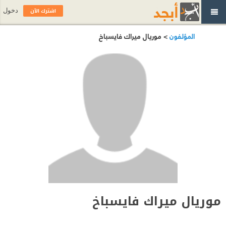
اشترك الآن
دخول
المؤلفون
> موريال ميراك فايسباخ
موريال ميراك فايسباخ