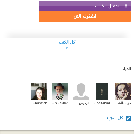
تحميل الكتاب
اشترك الآن
كل الكتب
القرّاء
مؤيد .الشمالي
Asmaalfahad
فردوس
Maen Zakkar
Randa Makhamreh
كل القرّاء