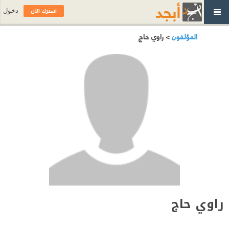
اشترك الآن
دخول
المؤلفون
> راوي حاج
راوي حاج