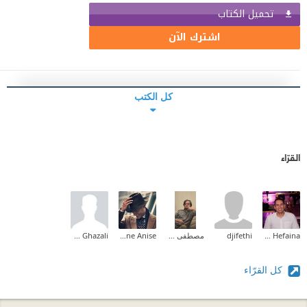
تحميل الكتاب
اشترك الآن
كل الكتب
القرّاء
Abd El-Halim Hefaina
djifethi
مصطفى خليفة
Youne Anise
Momen Ghazali
كل القرّاء