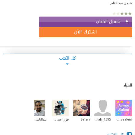
شامل عبد القادر
تحميل الكتاب
اشترك الآن
كل الكتب
القرّاء
lamis salem
abdullah_1395
Sarah
فواز عبدالمحسن
عبدالباسط أبوبكر محمد
كل القرّاء