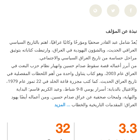
نبذة عن المؤلف
يُعدّ شامل عبد القادر صحفيًا ومؤرخًا وكاتبًا عراقيًا، اهتم بالتاريخ السياسي
العراقي الحديث، وبالشؤون اليهودية في العراق، وارتبطت كتاباته بتوثيق
مراحل حساسة من تاريخ العراق السياسي والاجتماعي.
من أبرز أعماله قصة سقوط صدام حسين وانهيار نظام حزب البعث في
العراق عام 2003، وهو كتاب يتناول واحدة من أهم اللحظات المفصلية في
تاريخ العراق الحديث. كما كتب مجزرة قاعة الخلد في 22 تموز عام 1979،
والاغتيال بالدبابة: أسرار يومي 8-9 شباط، وعبد الكريم قاسم: البداية
والنهاية، ولمحات صحفية عن عراق صدام حسين. ومن أعماله أيضًا يهود
العراق: المقدمات التاريخية والخطاب
... المزيد
32
3.3