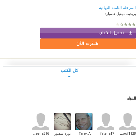
المرحلة الثامنة النهائية
بريجيت دينغيل غاسبارد
تحميل الكتاب
اشترك الآن
كل الكتب
القرّاء
hanoof1129
fatena17
Tarek Ali
نوره منصور
Yasmeena316