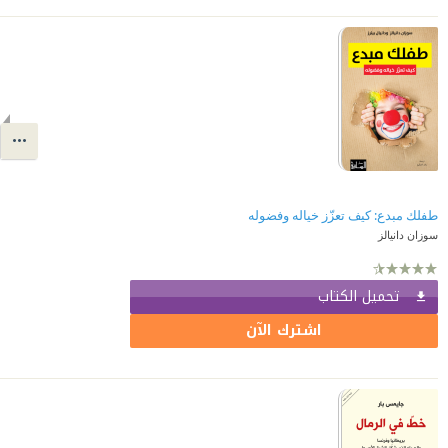
طفلك مبدع: كيف تعزّز خياله وفضوله
سوزان دانيالز
تحميل الكتاب
اشترك الآن