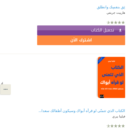
ثِق بنفسِك وانطلق
هارييت جريفي
تحميل الكتاب
اشترك الآن
الكتاب الذي تتمنّى لو قرأه أبواك وسيكون أطفالك سعداء لأنك قرأته
فيليبا بيري