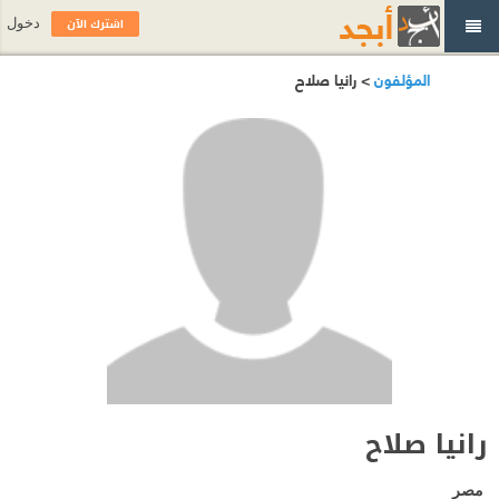
اشترك الآن
دخول
المؤلفون
> رانيا صلاح
رانيا صلاح
مصر