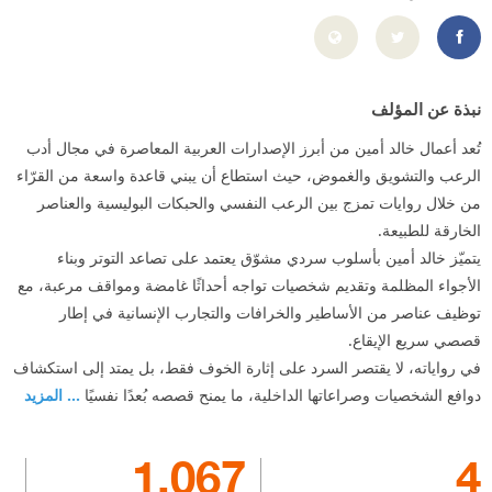
http://facebook.com/AuthorKhalidAmin
نبذة عن المؤلف
تُعد أعمال خالد أمين من أبرز الإصدارات العربية المعاصرة في مجال أدب
الرعب والتشويق والغموض، حيث استطاع أن يبني قاعدة واسعة من القرّاء
من خلال روايات تمزج بين الرعب النفسي والحبكات البوليسية والعناصر
الخارقة للطبيعة.
يتميّز خالد أمين بأسلوب سردي مشوّق يعتمد على تصاعد التوتر وبناء
الأجواء المظلمة وتقديم شخصيات تواجه أحداثًا غامضة ومواقف مرعبة، مع
توظيف عناصر من الأساطير والخرافات والتجارب الإنسانية في إطار
قصصي سريع الإيقاع.
في رواياته، لا يقتصر السرد على إثارة الخوف فقط، بل يمتد إلى استكشاف
دوافع الشخصيات وصراعاتها الداخلية، ما يمنح قصصه بُعدًا نفسيًا
... المزيد
1,067
4