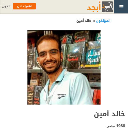
اشترك الآن
دخول
المؤلفون
> خالد أمين
خالد أمين
1988
مصر