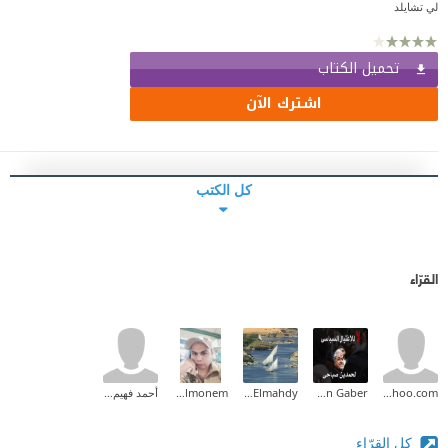
لي تشايلد
تحميل الكتاب
اشترك الآن
كل الكتب
القرّاء
ghanem4@yahoo.com
Shereen Gaber
Eman Elmahdy
Waled Abd Elmonem
أحمد فهيم القاضى
كل القرّاء