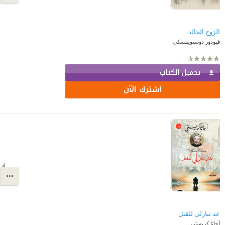
الزوج الخالد
فيودور دوستويفسكي
تحميل الكتاب
اشترك الآن
عد تنازلي للقتل
أجاثا كريستي