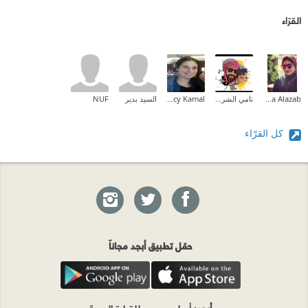
القرّاء
Alshaimaa Alazab
نامي الشريف ✨
Nancy Kamal
السيد بدير
NUF
كل القرّاء
حمّل تطبيق أبجد مجاناً
أبجد
: أسلوب جديد للقراءة العربية