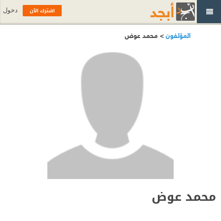
اشترك الآن
دخول
المؤلفون
> محمد عوض
محمد عوض