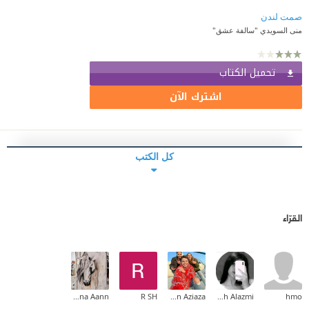
صمت لندن
منى السويدي "سالفة عشق"
تحميل الكتاب
اشترك الآن
كل الكتب
القرّاء
Aana Aann
R SH
Neren Aziaza
Monirah Alazmi
hmo