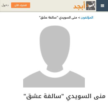
اشترك الآن
دخول
المؤلفون
> منى السويدي "سالفة عشق"
منى السويدي "سالفة عشق"