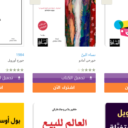
نساء البنّ
1984
خورخي أمادو
جورج أورويل
تحميل الكتاب
تحميل ا
ن
اشترك الآن
اش