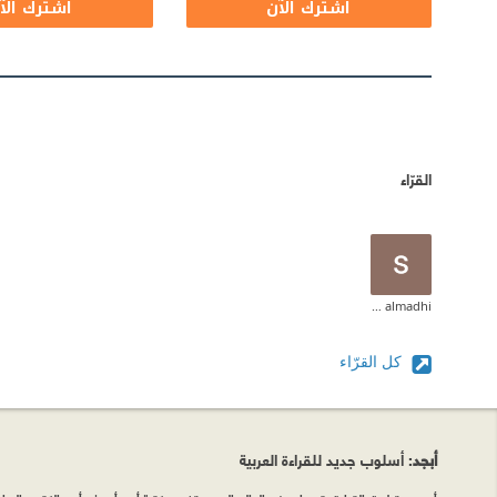
اشترك الآن
اشترك الآ
القرّاء
saad almadhi
كل القرّاء
أبجد
: أسلوب جديد للقراءة العربية