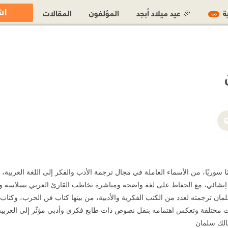
اش
ية
🎉 عيد ميلاد أبجد
المؤلفون
المقالات
جديد
https://www.facebook.com/malek.s
 سوريًا، من الأسماء العاملة في مجال ترجمة الأدب والفكر إلى اللغة العربية،
 إنشائي، مع الحفاظ على لغة واضحة ومباشرة تخاطب القارئ العربي بسلاسة و
ان ترجمته لعدد من الكتب الفكرية والأدبية، من بينها كتاب فن الحرب، وكتاب
ت مختلفة وتعكس اهتمامه بنقل نصوص ذات طابع فكري وأدبي مؤثّر إلى العربية
الك سلمان