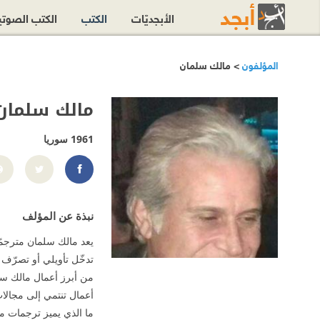
الأبجديّات
الكتب
الكتب الصوت
المؤلفون
> مالك سلمان
مالك سلمان
1961
سوريا
alman.598595
نبذة عن المؤلف
يعد مالك سلمان مترجمًا
تدخّل تأويلي أو تصرّف
من أبرز أعمال مالك سلم
أعمال تنتمي إلى مجالا
ما الذي يميز ترجمات م