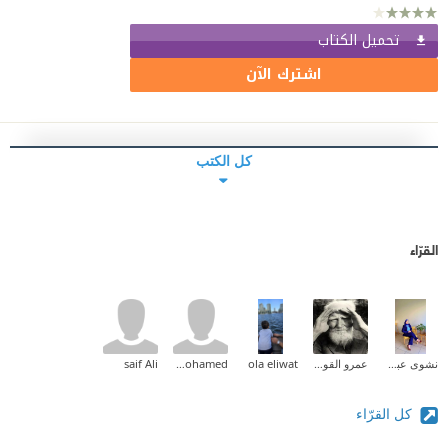
تحميل الكتاب
اشترك الآن
كل الكتب
القرّاء
نشوى عبدالمقصود
عمرو القوصي
ola eliwat
amr mohamed
saif Ali
كل القرّاء