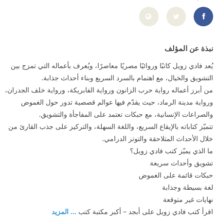
https://www.facebook.com/fadyzoweil/
نبذة عن المؤلف
يُعد فادي زويل كاتبًا وروائيًا مصريًا معاصرًا، ويُعرف بأعماله التي تمزج بين
التشويق والخيال، مع اهتمام بالسرد السريع وبناء أحداث جذابة.
من أبرز أعماله رواية حرب الزانون ورواية الفابريكة، ورواية خلف الجدران،
ورواية مدينة الرماد، حيث يقدّم فيها عوالم قصصية تدور حول الغموض
والصراعات الإنسانية، مع حبكات تعتمد على المفاجأة والتشويق.
تتميّز كتاباته بالإيقاع السريع، واللغة السهلة، والتركيز على جذب القارئ من
خلال الأحداث المتلاحقة والتوتر الدرامي.
ما الذي يميّز كتب فادي زويل؟
تشويق وأحداث سريعة
حبكات قائمة على الغموض
لغة بسيطة وجذابة
نهايات غير متوقعة
اقرأ كتب فادي زويل على أبجد – أكبر مكتبة كتب
... المزيد