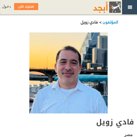
اشترك الآن
دخول
المؤلفون
> فادي زويل
فادي زويل
مصر