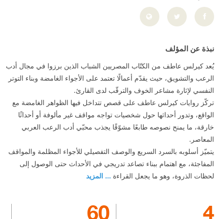
نبذة عن المؤلف
يُعد كيرلس عاطف من الكتّاب المصريين الشباب الذين برزوا في مجال أدب
الرعب والتشويق، حيث يقدّم أعمالًا تعتمد على الأجواء الغامضة وبناء التوتر
النفسي لإثارة مشاعر الخوف والترقّب لدى القارئ.
تركّز روايات كيرلس عاطف على قصص تتداخل فيها الظواهر الغامضة مع
الواقع، وتدور أحداثها حول شخصيات تواجه مواقف غير مألوفة أو أحداثًا
خارقة، ما يمنح نصوصه طابعًا مشوّقًا يجذب محبّي أدب الرعب العربي
المعاصر.
يتميّز أسلوبه بالسرد السريع والوصف التفصيلي للأجواء المظلمة والمواقف
المفاجئة، مع اهتمام ببناء تصاعد تدريجي في الأحداث حتى الوصول إلى
لحظات الذروة، وهو ما يجعل القراءة
... المزيد
60
4