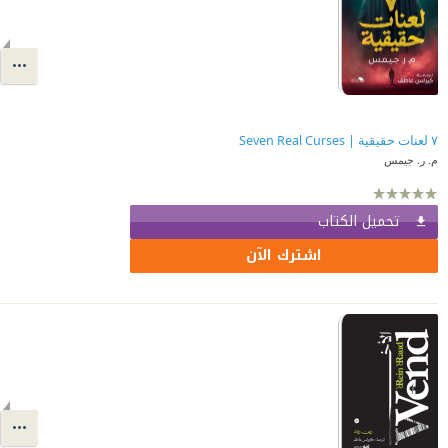
٧ لعنات حقيقية | Seven Real Curses
م. ر. جيمس
تحميل الكتاب
اشترك الآن