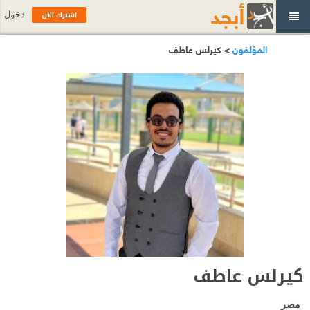
اشترك الآن
دخول
المؤلفون
> كيرلس عاطف
كيرلس عاطف
مصر