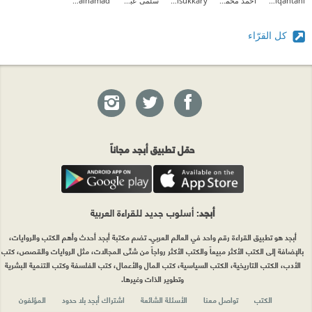
wedad alqahtani
أحمد محمود عيد
Ahmed Elsukkary
سلمى عبدالله .
mohammad alhamad
كل القرّاء
حمّل تطبيق أبجد مجاناً
أبجد
: أسلوب جديد للقراءة العربية
أبجد هو تطبيق القراءة رقم واحد في العالم العربي. تضم مكتبة أبجد أحدث وأهم الكتب والروايات،
بالإضافة إلى الكتب الأكثر مبيعاً والكتب الأكثر رواجاً من شتّى المجالات، مثل الروايات والقصص، كتب
الأدب، الكتب التاريخية، الكتب السياسية، كتب المال والأعمال، كتب الفلسفة وكتب التنمية البشرية
وتطوير الذات وغيرها.
الكتب
تواصل معنا
الأسئلة الشائعة
اشتراك أبجد بلا حدود
المؤلفون