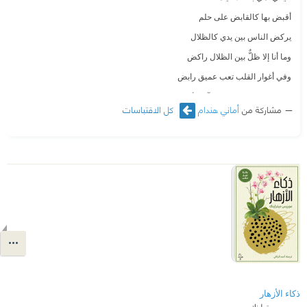
‫ أقبض بها كالقابض على حلم
‫ يركض الناس بين يدي كالظلال
‫ وما أنا إلا ظلٌّ بين الظلال راكض
‫ وفي أغوار القلب تعب عميق رابض
‫ وكل شيء يقول لي: لقد آن الأوان…
مشاركة من
أماني هندام
كل الاقتباسات
ذكاء الأزهار
موريس ميترلينك