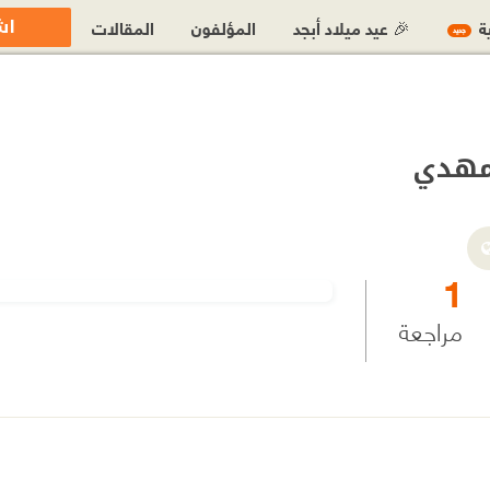
اش
ية
🎉 عيد ميلاد أبجد
المؤلفون
المقالات
جديد
مهدي
1
مراجعة