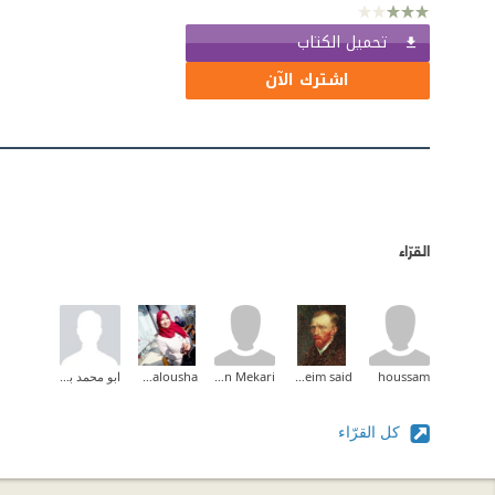
تحميل الكتاب
اشترك الآن
القرّاء
houssam
moneim said
hessien Mekari
hend balousha
ابو محمد بث
كل القرّاء